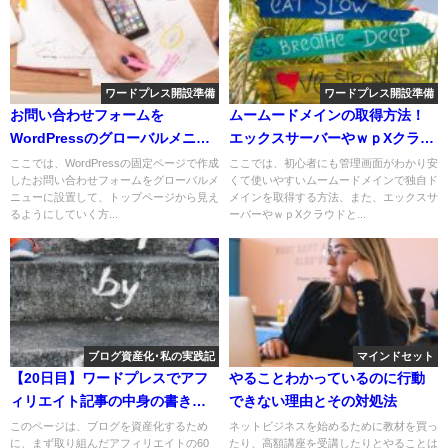
ワードプレス開設準備
ワードプレス開設準備
お問い合わせフォームを
ムームードメインの取得方法！
WordPressのグローバルメニュ
エックスサーバーやｗｐXクラウ
ーに表示させる
ドのネームサーバー設定方法も
ここでは、WordPressの固定ページで作成
ここでは、初心者にも管理画面がわかり安
したお問い合わせフォームをグローバルメ
くて使いやすいムームードメインで独自ド
ニューに設置して、トップページから見え
メインを取得する方法、また、エックスサ
るようにしていく方...
ーバーやｗｐXクラウドと...
ブログ資産化･私の実践記
マインドセット
【20日目】ワードプレスでアフ
やることわかっているのに行動
ィリエイト記事の中身の書き方
できない理由とその対処法
について
このページは、ブログを資産化するため
ネットビジネスを始めるために教材を買っ
に、まず取り組んだアフィリエイトの60
たり、高額講座を受講したりとやることは