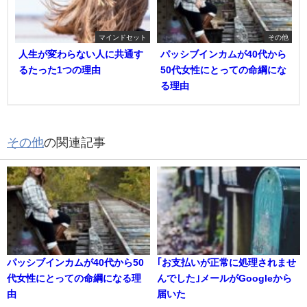
マインドセット
その他
人生が変わらない人に共通す
パッシブインカムが40代から
るたった1つの理由
50代女性にとっての命綱にな
る理由
その他
の関連記事
パッシブインカムが40代から50
｢お支払いが正常に処理されませ
代女性にとっての命綱になる理
んでした｣メールがGoogleから
由
届いた