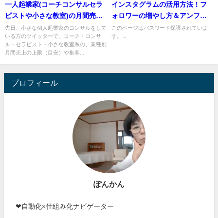
一人起業家(コーチコンサルセラ
インスタグラムの活用方法！フ
ピストや小さな教室)の月間売上
ォロワーの増やし方＆アンフォ
目安は？集客媒体もチェック
ローについて
先日、小さな個人起業家のコンサルをして
このページはパスワード保護されていま
いる方のツイッターで、コーチ・コンサ
す。...
ル・セラピスト・小さな教室系の、業種別
月間売上の上限（目安）や集客...
プロフィール
ぽんかん
❤自動化×仕組み化ナビゲーター