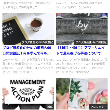
日間の学びと実践記です。 当時学んだこ
わかった。 ちゃんと時間も確保できて
と＋自分なりの実践を通して...
る。 それなのに、なぜか全く...
ブログ資産化･私の実践記
ブログ資産化･私の実践記
ブログ資産化のための最初の60
【3日目・4日目】アフィリエイ
日間実践記！何を学んで何をし
トで最も稼げる手法について
たかの記録
このページは、ブログを資産化するために
ここでは、ブログを資産化するために、始
取り組んだ60日間のアフィリエイト実践
めて取り組んだアフィリエイトの60日間
記録です。 2ヶ月で資産ブログを作ろうと
の実践記を綴っています。 このページ
思って、探していた時に...
は、3日目と4日目の実践記...
戦略
プロジェクト