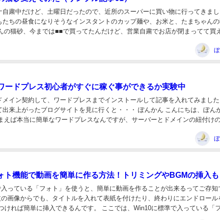
ナ自粛中だけど、土曜日だったので、近所のスーパーに買い物に行ってきました
もたちの昼食になりそうなインスタントのカップ麺や、お米と、たまちゃんの
ゃんの猫砂、今までは■■で買ってたんだけど、営業自粛でお店が閉まってて買
で購入しようかと思ったけど、なんか、時間...
ぽ
ワードプレス初心者がすぐに稼ぐ事ができるか実験中
ドメイン契約して、ワードプレスまでインストールして記事を入れてみました
て出来上がったブログサイトを見に行くと・・・ ぽんかん こんにちは、ぽん
人って凄く多いんですよね。 下記は、こ...
ぽ
のフォト機能で動画を簡単に作る方法！トリミングやBGMの挿入も
標準で入っている「フォト」を使うと、簡単に動画を作ることが出来るってご存知
1枚の画像からでも、タイトルを入れて表紙を付けたり、終わりにエンドロール
つければ簡単に挿入できるんです。 ここでは、Win10に標準で入っている「
簡単に動画を作る方法について解...