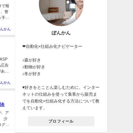
けで報
ら、警
う手法
んかん
ぽんかん
❤自動化×仕組み化ナビゲーター
ASP
♪森が好き
品広告
♪動物が好き
がある
♪冬が好き
んかん
♥好きをとことん楽しむために、インター
ネットの仕組みを使って集客から販売ま
でを自動化×仕組み化する方法について教
法
えています。
が、ア
。 少
プロフィール
ログ3