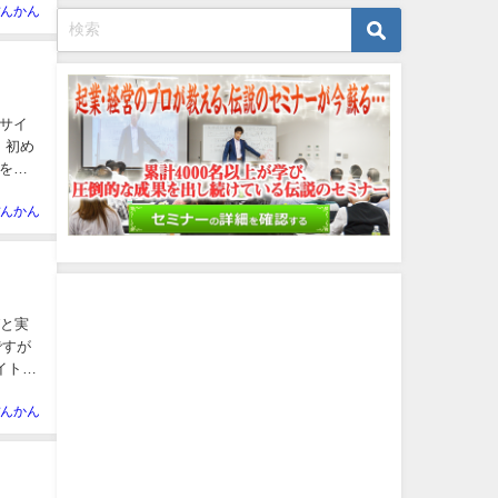
んかん
サイ
 初め
をつ
んかん
びと実
ですが
イトル
んかん