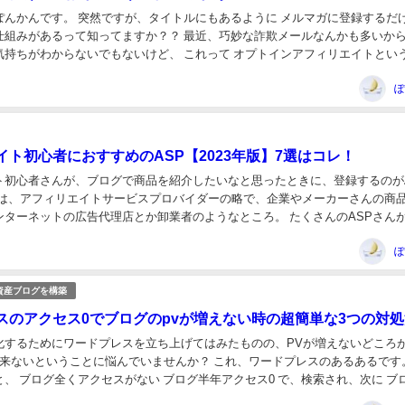
ぽんかんです。 突然ですが、タイトルにもあるように メルマガに登録するだ
仕組みがあるって知ってますか？？ 最近、巧妙な詐欺メールなんかも多いか
気持ちがわからないでもないけど、 これって オプトインアフィリエイトとい
ある王道のアフィリエイトシステムなんで...
ぽ
イト初心者におすすめのASP【2023年版】7選はコレ！
ト初心者さんが、ブログで商品を紹介したいなと思ったときに、登録するのが
Pとは、アフィリエイトサービスプロバイダーの略で、企業やメーカーさんの商
ンターネットの広告代理店とか卸業者のようなところ。 たくさんのASPさん
んは3つくらいに絞るべき！ その理由は...
ぽ
資産ブログを構築
スのアクセス0でブログのpvが増えない時の超簡単な3つの対処
化するためにワードプレスを立ち上げてはみたものの、PVが増えないどころ
が来ないということに悩んでいませんか？ これ、ワードプレスのあるあるです
、 ブログ全くアクセスがない ブログ半年アクセス0 で、検索され、次に ブ
き ブログアクセスいつから と、...