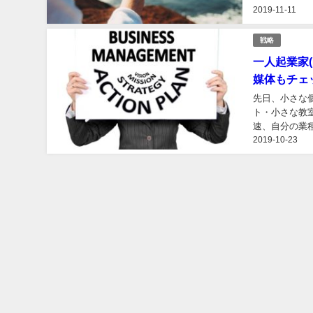
2019-11-11
戦略
一人起業家
媒体もチェ
先日、小さな
ト・小さな教
速、自分の業
2019-10-23
らすると、きち