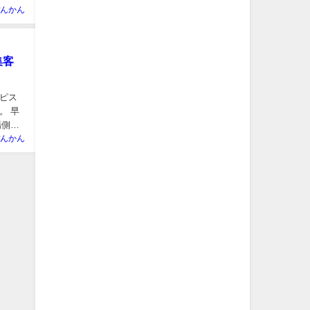
んかん
集客
ピス
。 早
場側か
んかん