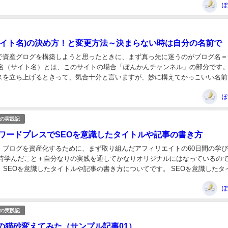
ぽ
サイト名)の決め方！と変更方法～決まらない時は自分の名前で
で資産グログを構築しようと思ったときに、まず真っ先に迷うのがブログ名＝
グ名（サイト名）とは、このサイトの場合「ぽんかんチャンネル」の部分です。
スを立ち上げるときって、気合十分と言いますが、妙に構えてかっこいい名前
確かにブログの看板なので悩みます。 実際に...
ぽ
私の実践記
】ワードプレスでSEOを意識したタイトルや記事の書き方
、ブログを資産化するために、まず取り組んだアフィリエイトの60日間の学
当時学んだこと＋自分なりの実践を通してかなりオリジナルにはなっているの
、SEOを意識したタイトルや記事の書き方についてです。 SEOを意識したタ
き方は、日々の出来事を写真とともに...
ぽ
私の実践記
の猫砂変えてみた（サンプル記事01）