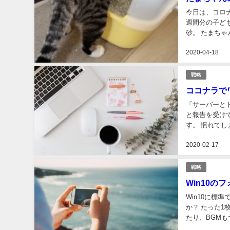
今日は、コロ
週間分の子ど
砂。 たまち
んです。 通販
2020-04-18
戦略
ココナラで
「サーバーと
と報告を受け
す。 慣れてしまえば本当に簡単なワードプレスなんですが、サーバーとドメインの紐付けの時点
で失敗している
2020-02-17
戦略
Win10
Win10に
か？ たった
たり、BGMも
ト」をつかって