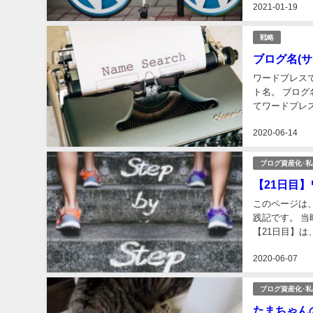
2021-01-19
戦略
ブログ名(
ワードプレス
ト名。 ブロ
てワードプレ
けたいもので、
2020-06-14
ブログ資産化･
【21日目
このページは
践記です。 
【21日目】は
付けと記事の書
2020-06-07
ブログ資産化･
たまちゃん