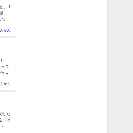
。 1
猫
えない
んかん
！」
かんで
んかん
でした
をつけ
フォ