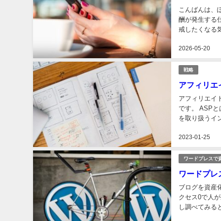
こんばんは、
酬が発生する
戒したくなる
で、 大昔から
2026-05-20
戦略
アフィリエ
アフィリエイ
です。 AS
を取り扱うイ
中で、初心者さ
2023-01-25
ワードプレスで
ワードプレ
ブログを資産
クセス0で人
し調べてみると
ヶ月我慢 と続